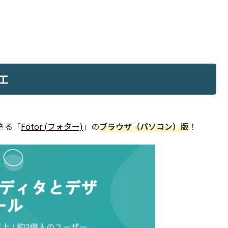
工
きる「
Fotor (フォター)
」の
ブラウザ（パソコン）版
！